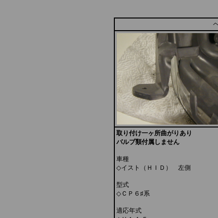
取り付け一ヶ所曲がりあり
バルブ類付属しません
車種
◇イスト（ＨＩＤ） 左側
型式
◇ＣＰ６♯系
適応年式